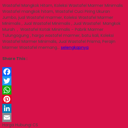
Wastafel Mangkok Hitam, Koleksi Wastafel Marmer Minimalis
Wastafel mangkok hitam, Wastafel Cuci Piring Ukuran
Jumbo, jual Wastafel marmer, Koleksi Wastafel Marmer
Minimalis , Jual Wastafel Minimalis , Jual Wastafel Mangkok
Murah , Wastafel Kotak Minimalis – Pabrik Marmer
Tulungagung , harga wastafel marmer, batu kali, Koleksi
Wastafel Marmer Minimalis, Jual Wastafel Prisma, Perajin
Marmer Wastafel memang…
selengkapnya
Share This :
Facebook
Twitter
WhatsApp
Pinterest
LinkedIn
Harga Hubungi CS
Email