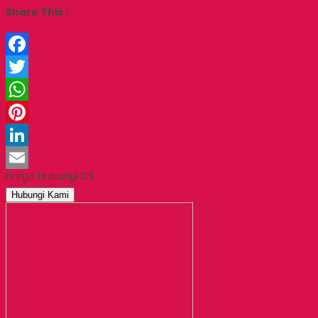
Share This :
Facebook
Twitter
WhatsApp
Pinterest
LinkedIn
Harga Hubungi CS
Email
Hubungi Kami