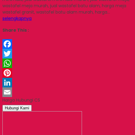
wastafel meja murah, jual wastafel batu alam, harga meja
wastafel granit, wastafel batu alam murah, harga…
selengkapnya
Share This :
Facebook
Twitter
WhatsApp
Pinterest
LinkedIn
Harga Hubungi CS
Email
Hubungi Kami