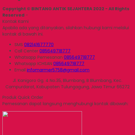
Copyright © BINTANG ANTIK SEJAHTERA 2022 - All Rights
Reserved
-
Kontak Kami
Apabila ada yang ditanyakan, silahkan hubungi kami melalui
kontak di bawah ini.
SMS
082141677770
Call Center
085649718777
Whatsapp
Pemesanan
085649718777
Whatsapp
ICHSAN
085649718777
Email
infomarmer5758@gmail.com
Jl. Kanigoro Gg. 4 No.35, Blumbang, B Blumbang, Kec.
Campurdarat, Kabupaten Tulungagung, Jawa Timur 66272
Produk Quick Order
Pemesanan dapat langsung menghubungi kontak dibawah: