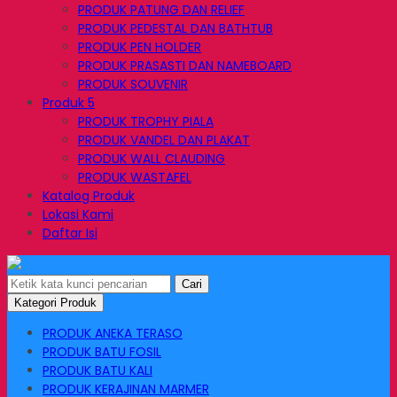
PRODUK PATUNG DAN RELIEF
PRODUK PEDESTAL DAN BATHTUB
PRODUK PEN HOLDER
PRODUK PRASASTI DAN NAMEBOARD
PRODUK SOUVENIR
Produk 5
PRODUK TROPHY PIALA
PRODUK VANDEL DAN PLAKAT
PRODUK WALL CLAUDING
PRODUK WASTAFEL
Katalog Produk
Lokasi Kami
Daftar Isi
Cari
Kategori Produk
PRODUK ANEKA TERASO
PRODUK BATU FOSIL
PRODUK BATU KALI
PRODUK KERAJINAN MARMER