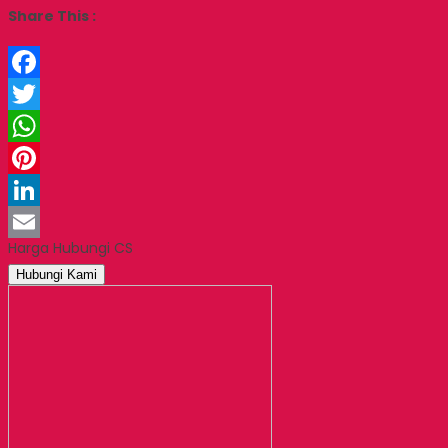
Share This :
Facebook
Twitter
WhatsApp
Pinterest
LinkedIn
Harga Hubungi CS
Email
Hubungi Kami