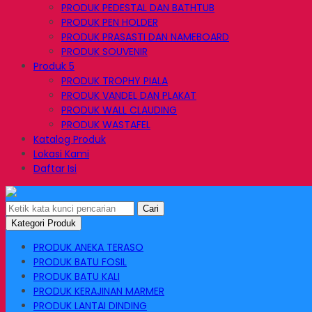
PRODUK PEDESTAL DAN BATHTUB
PRODUK PEN HOLDER
PRODUK PRASASTI DAN NAMEBOARD
PRODUK SOUVENIR
Produk 5
PRODUK TROPHY PIALA
PRODUK VANDEL DAN PLAKAT
PRODUK WALL CLAUDING
PRODUK WASTAFEL
Katalog Produk
Lokasi Kami
Daftar Isi
Cari
Kategori Produk
PRODUK ANEKA TERASO
PRODUK BATU FOSIL
PRODUK BATU KALI
PRODUK KERAJINAN MARMER
PRODUK LANTAI DINDING