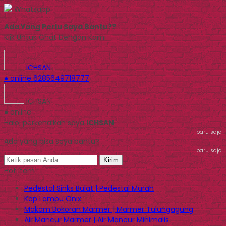
Whatsapp
Ada Yang Perlu Saya Bantu??
Klik Untuk Chat Dengan Kami
ICHSAN
● online
6285649718777
ICHSAN
● online
Halo, perkenalkan saya
ICHSAN
baru saja
Ada yang bisa saya bantu?
baru saja
Kirim
Hot Item
Pedestal Sinks Bulat | Pedestal Murah
Kap Lampu Onix
Makam Bokoran Marmer | Marmer Tulungagung
Air Mancur Marmer | Air Mancur Minimalis