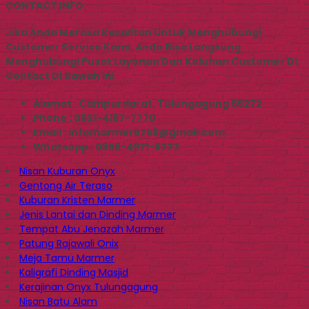
CONTACT INFO
Jika Anda Merasa Kesulitan Untuk Menghubungi
Customer Service Kami, Anda Bisa Langsung
Menghubungi Pusat Layanan Dan Keluhan Customer Di
Contact Di Bawah Ini
Alamat : Campurdarat, Tulungagung 66272
Phone : 0821-4167-7770
Email : infomarmer5758@gmail.com
Whatsapp : 0856-4971-8777
Nisan Kuburan Onyx
Gentong Air Teraso
Kuburan Kristen Marmer
Jenis Lantai dan Dinding Marmer
Tempat Abu Jenazah Marmer
Patung Rajawali Onix
Meja Tamu Marmer
Kaligrafi Dinding Masjid
Kerajinan Onyx Tulungagung
Nisan Batu Alam