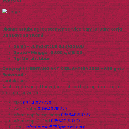
SUPPORT
Silahkan Hubungi Customer Service Kami Di Jam Kerja
Dan Layanan Kami
Senin - Juma'at : 08.00 s/d 21.00
Sabtu - Minggu : 08.00 s/d 16.00
Tgl Merah : Libur
Copyright © BINTANG ANTIK SEJAHTERA 2022 - All Rights
Reserved
-
Kontak Kami
Apabila ada yang ditanyakan, silahkan hubungi kami melalui
kontak di bawah ini.
SMS
082141677770
Call Center
085649718777
Whatsapp
Pemesanan
085649718777
Whatsapp
ICHSAN
085649718777
Email
infomarmer5758@gmail.com