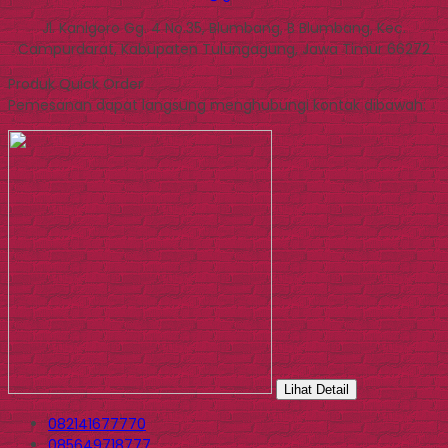
Jl. Kanigoro Gg. 4 No.35, Blumbang, B Blumbang, Kec.
Campurdarat, Kabupaten Tulungagung, Jawa Timur 66272
Produk Quick Order
Pemesanan dapat langsung menghubungi kontak dibawah:
Lihat Detail
082141677770
085649718777