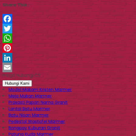
Share This :
Facebook
Twitter
WhatsApp
Pinterest
LinkedIn
Harga Hubungi CS
Email
Hubungi Kami
Model Makam Kristen Marmer
Meja Makan Marmer
Prasasti Papan Nama Granit
Lantai Batu Marmer
Batu Nisan Marmer
Pedestal Wastafel Marmer
Bongpay Kuburan Granit
Patung Kuda Marmer