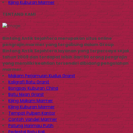
Kijing Kuburan Marmer
TENTANG KAMI
Bintang Antik Sejahtera merupakan situs online
pengrajin marmer yang tergabung dalam Group
Bintang Antik Sejahtera layanan yang terpercaya sejak
tahun 2009 dan terdapat lebih dari 50 orang pengrajin
yang memiliki keahlian tersendiri dibidang pengolahan
marmer.
Makam Perjamuan Kudus Granit
Kaligrafi Batu Granit
Bongpay Kuburan China
Batu Nisan Granit
Kijing Makam Marmer
Kijing Kuburan Marmer
Tempat Pulpen Kantor
Contoh Vandel Marmer
Patung Harimau Putih
Pedestal Batu Kali