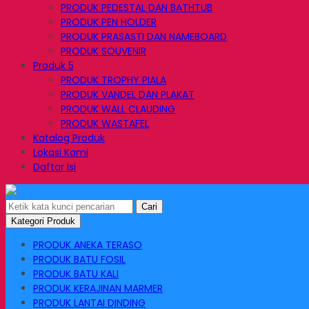
PRODUK PEDESTAL DAN BATHTUB
PRODUK PEN HOLDER
PRODUK PRASASTI DAN NAMEBOARD
PRODUK SOUVENIR
Produk 5
PRODUK TROPHY PIALA
PRODUK VANDEL DAN PLAKAT
PRODUK WALL CLAUDING
PRODUK WASTAFEL
Katalog Produk
Lokasi Kami
Daftar Isi
Cari
Kategori Produk
PRODUK ANEKA TERASO
PRODUK BATU FOSIL
PRODUK BATU KALI
PRODUK KERAJINAN MARMER
PRODUK LANTAI DINDING