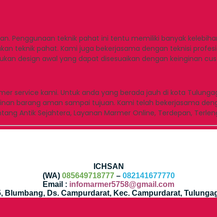
n. Penggunaan teknik pahat ini tentu memiliki banyak kelebihan
kan teknik pahat. Kami juga bekerjasama dengan teknisi profes
kan design awal yang dapat disesuaikan dengan keinginan cu
er service kami. Untuk anda yang berada jauh di kota Tulungag
inan barang aman sampai tujuan. Kami telah bekerjasama denga
ang Antik Sejahtera, Layanan Marmer Online, Terdepan, Terlen
ICHSAN
(WA)
085649718777
–
082141677770
Email :
infomarmer5758@gmail.com
35, Blumbang, Ds. Campurdarat, Kec. Campurdarat, Tulunga