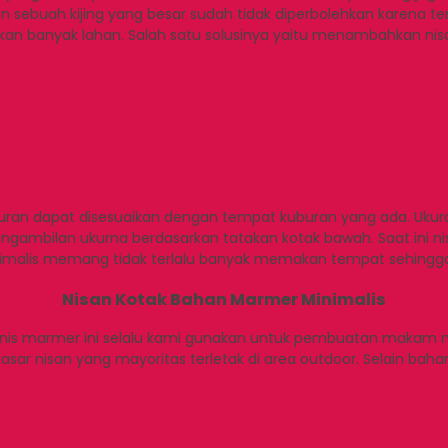
ebuah kijing yang besar sudah tidak diperbolehkan karena te
banyak lahan. Salah satu solusinya yaitu menambahkan nisan 
Ukuran dapat disesuaikan dengan tempat kuburan yang ada. Ukura
. Pengambilan ukurna berdasarkan tatakan kotak bawah. Saat in
g minimalis memang tidak terlalu banyak memakan tempat sehing
Nisan Kotak Bahan Marmer Minimalis
nis marmer ini selalu kami gunakan untuk pembuatan makam m
ar nisan yang mayoritas terletak di area outdoor. Selain bahan