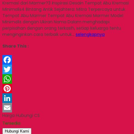
Kremasi dari Marmer?3 Inspirasi Desain Tempat Abu Kremasi
Minimalis4 Bintang Antik Sejahtera: Mitra Terpercaya untuk
Tempat Abu Marmer Tempat Abu Kremasi Marmer Model
Minimalis dengan Ukiran Nama Dalam menghadapi
perpisahan dengan orang terkasih, setiap keluarga tentu
menginginkan cara terbaik untuk…
selengkapnya
Share This :
Facebook
Twitter
WhatsApp
Pinterest
LinkedIn
Harga Hubungi CS
Email
Tersedia
Hubungi Kami