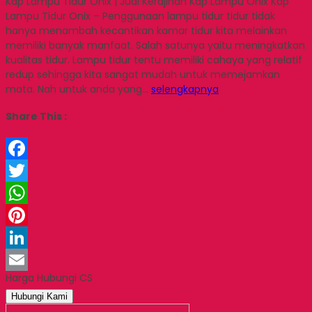
Kap Lampu Tidur Onix | Jual Kerajinan Kap Lampu Onix Kap
Lampu Tidur Onix – Penggunaan lampu tidur tidur tidak
hanya menambah kecantikan kamar tidur kita melainkan
memiliki banyak manfaat. Salah satunya yaitu meningkatkan
kualitas tidur. Lampu tidur tentu memiliki cahaya yang relatif
redup sehingga kita sangat mudah untuk memejamkan
mata. Nah untuk anda yang…
selengkapnya
Share This :
Facebook
Twitter
WhatsApp
Pinterest
LinkedIn
Harga Hubungi CS
Email
Hubungi Kami