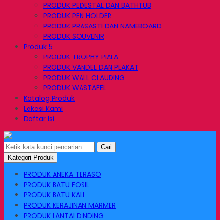
PRODUK PEDESTAL DAN BATHTUB
PRODUK PEN HOLDER
PRODUK PRASASTI DAN NAMEBOARD
PRODUK SOUVENIR
Produk 5
PRODUK TROPHY PIALA
PRODUK VANDEL DAN PLAKAT
PRODUK WALL CLAUDING
PRODUK WASTAFEL
Katalog Produk
Lokasi Kami
Daftar Isi
Cari
Kategori Produk
PRODUK ANEKA TERASO
PRODUK BATU FOSIL
PRODUK BATU KALI
PRODUK KERAJINAN MARMER
PRODUK LANTAI DINDING