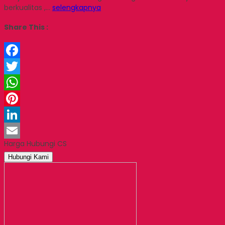
berkualitas ,…
selengkapnya
Share This :
Facebook
Twitter
WhatsApp
Pinterest
LinkedIn
Harga Hubungi CS
Email
Hubungi Kami