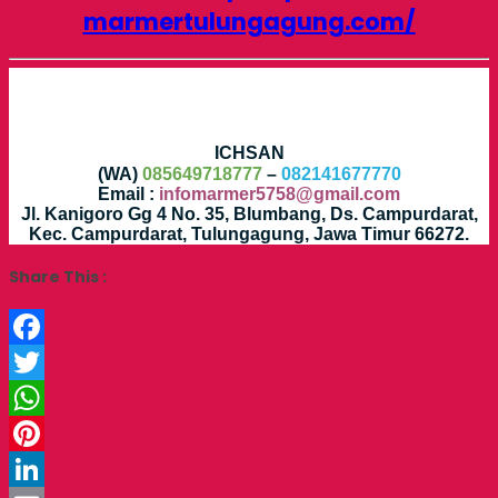
marmertulungagung.com/
ICHSAN
(WA)
085649718777
–
082141677770
Email :
infomarmer5758@gmail.com
Jl. Kanigoro Gg 4 No. 35, Blumbang, Ds. Campurdarat,
Kec. Campurdarat, Tulungagung, Jawa Timur 66272.
Share This :
Facebook
Twitter
WhatsApp
Pinterest