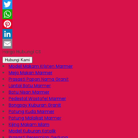
Facebook
Twitter
WhatsApp
Pinterest
LinkedIn
Harga Hubungi CS
Email
Hubungi Kami
Model Makam Kristen Marmer
Meja Makan Marmer
Prasasti Papan Nama Granit
Lantai Batu Marmer
Batu Nisan Marmer
Pedestal Wastafel Marmer
Bongpay Kuburan Granit
Patung Kuda Marmer
Patung Malaikat Marmer
Kijing Makam Islam
Model Kuburan Katolik
Prasasti Peresmian Gedung