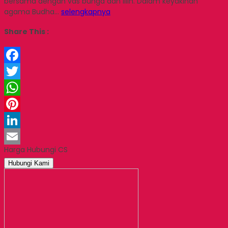
bersama dengan vas bunga dan lilin. Dalam keyakinan
agama Budha…
selengkapnya
Share This :
Facebook
Twitter
WhatsApp
Pinterest
LinkedIn
Harga Hubungi CS
Email
Hubungi Kami