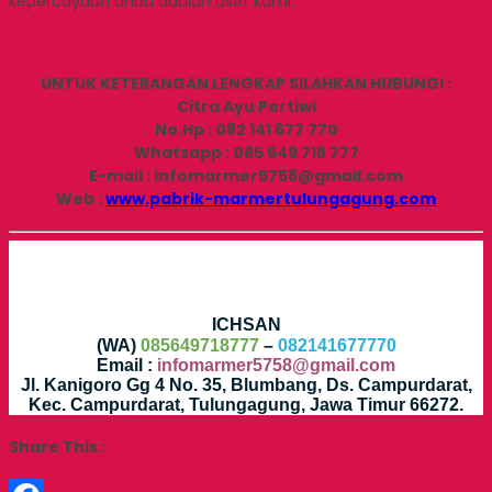
kepercayaan anda adalah aset kami.
UNTUK KETERANGAN LENGKAP SILAHKAN HUBUNGI :
Citra Ayu Pertiwi
No.Hp : 082 141 677 770
Whatsapp : 085 649 718 777
E-mail : infomarmer5758@gmail.com
Web :
www.pabrik-marmertulungagung.com
ICHSAN
(WA)
085649718777
–
082141677770
Email :
infomarmer5758@gmail.com
Jl. Kanigoro Gg 4 No. 35, Blumbang, Ds. Campurdarat,
Kec. Campurdarat, Tulungagung, Jawa Timur 66272.
Share This :