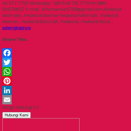
141 677 7705 Whatsapp : 085 649 718 7776 Pin BBM :
5D975BE27 E-mail : infomarmer5758@gmail.com Pedestal
Minimalis , Pedestal Marmer Pedestal Minimalis , Pedestal
Marmer , Pedestal Batu Kali , Pedestal , Pedestal Rock…
selengkapnya
Share This :
Facebook
Twitter
WhatsApp
Pinterest
LinkedIn
Harga Hubungi CS
Email
Hubungi Kami