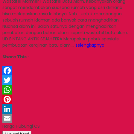
Wastafel Marmer | Wastafel Batu Alam. Kebanyakan orang
sangat mendambakan suasana rumah yang asri dimana
bisa melepaskan rasa lelahnya. Nah… untuk membangun
sebuah rumah idaman ada banyak cara menghadirkan
Nuansa alam ini. Salah satunya dengan menghadirkan
perabotan dengan bahan alami seperti wastafel batu alam.
UD BINTANG ANTIK SEJAHTERA Merupakan pabrik spesialis
pembuatan kerajinan batu alam….
selengkapnya
Share This :
Facebook
Twitter
WhatsApp
Pinterest
LinkedIn
Harga Hubungi CS
Email