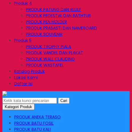
Produk 4
PRODUK PATUNG DAN RELIEF
PRODUK PEDESTAL DAN BATHTUB
PRODUK PEN HOLDER
PRODUK PRASASTI DAN NAMEBOARD
PRODUK SOUVENIR
Produk 5
PRODUK TROPHY PIALA
PRODUK VANDEL DAN PLAKAT
PRODUK WALL CLAUDING
PRODUK WASTAFEL
Katalog Produk
Lokasi Kami
Daftar Isi
Cari
Kategori Produk
PRODUK ANEKA TERASO
PRODUK BATU FOSIL
PRODUK BATU KALI