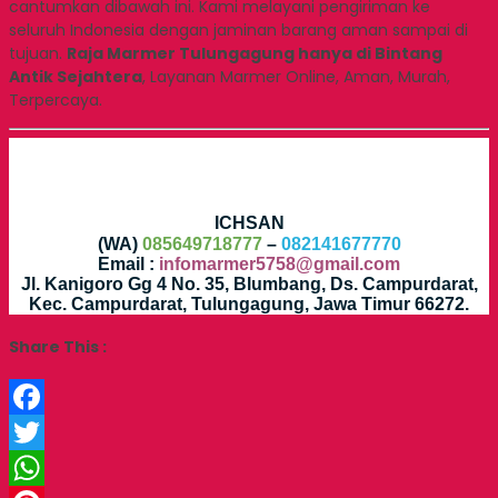
cantumkan dibawah ini. Kami melayani pengiriman ke
seluruh Indonesia dengan jaminan barang aman sampai di
tujuan.
Raja Marmer Tulungagung hanya di Bintang
Antik Sejahtera
, Layanan Marmer Online, Aman, Murah,
Terpercaya.
ICHSAN
(WA)
085649718777
–
082141677770
Email :
infomarmer5758@gmail.com
Jl. Kanigoro Gg 4 No. 35, Blumbang, Ds. Campurdarat,
Kec. Campurdarat, Tulungagung, Jawa Timur 66272.
Share This :
Facebook
Twitter