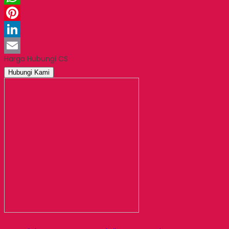
WhatsApp
Pinterest
LinkedIn
Harga Hubungi CS
Email
Hubungi Kami