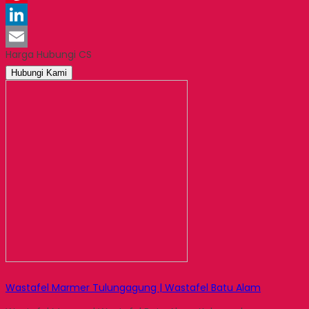
Pinterest
LinkedIn
Harga Hubungi CS
Email
Hubungi Kami
Wastafel Marmer Tulungagung | Wastafel Batu Alam