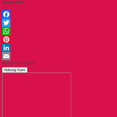
Share This :
Facebook
Twitter
WhatsApp
Pinterest
LinkedIn
Harga Hubungi CS
Email
Hubungi Kami