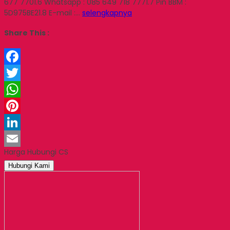
677 7701.6 Whatsapp : 085 649 718 7771.7 Pin BBM :
5D975BE21.8 E-mail :…
selengkapnya
Share This :
Facebook
Twitter
WhatsApp
Pinterest
LinkedIn
Harga Hubungi CS
Email
Hubungi Kami